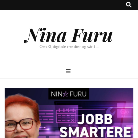
×
Nina Furu
Chat
Om KI, digitale medier og sånt …