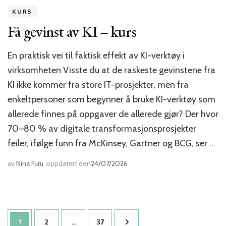
KURS
Få gevinst av KI – kurs
En praktisk vei til faktisk effekt av KI-verktøy i
virksomheten Visste du at de raskeste gevinstene fra
KI ikke kommer fra store IT-prosjekter, men fra
enkeltpersoner som begynner å bruke KI-verktøy som
allerede finnes på oppgaver de allerede gjør? Der hvor
70–80 % av digitale transformasjonsprosjekter
feiler, ifølge funn fra McKinsey, Gartner og BCG, ser …
av
Nina Furu
oppdatert den
24/07/2026
Sidepaginering
Side
Side
Side
1
2
…
37