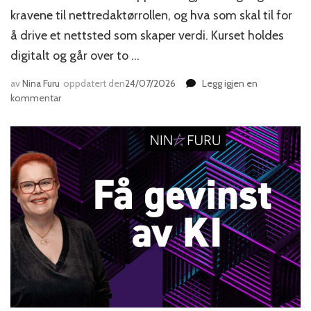
kravene til nettredaktørrollen, og hva som skal til for
å drive et nettsted som skaper verdi. Kurset holdes
digitalt og går over to …
av
Nina Furu
oppdatert den
24/07/2026
Legg igjen en
til
kommentar
Den
nye
nettredaktøren
–
kurs