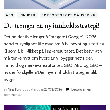
AEO
INNHOLD
SØKEMOTOROPTIMALISERING
Du trenger en ny innholdsstrategi!
Det holder ikke lenger å “rangere i Google”. I 2026
handler synlighet like mye om å bli nevnt og sitert av
KI som å bli klikket på i søkeresultatet. Det betyr at vi
må tenke nytt om hvordan vi bygger nettsider,
innhold og merkevareautoritet. SEO, AEO og GEO –
hva er forskjellen?Den nye innholdsstrategienSlik
bygger …
av
Nina Furu
oppdatert den
23/02/2026
Legg igjen en
til
kommentar
Du
trenger
en