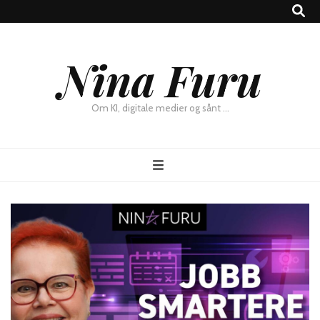
×
Nina Furu
Chat
Om KI, digitale medier og sånt …