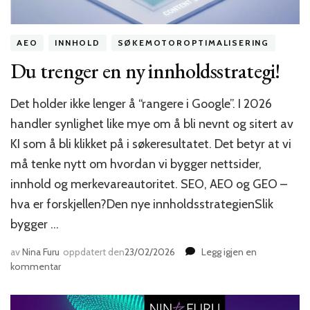
AEO
INNHOLD
SØKEMOTOROPTIMALISERING
Du trenger en ny innholdsstrategi!
Det holder ikke lenger å “rangere i Google”. I 2026
handler synlighet like mye om å bli nevnt og sitert av
KI som å bli klikket på i søkeresultatet. Det betyr at vi
må tenke nytt om hvordan vi bygger nettsider,
innhold og merkevareautoritet. SEO, AEO og GEO –
hva er forskjellen?Den nye innholdsstrategienSlik
bygger …
av
Nina Furu
oppdatert den
23/02/2026
Legg igjen en
til
kommentar
Du
trenger
en