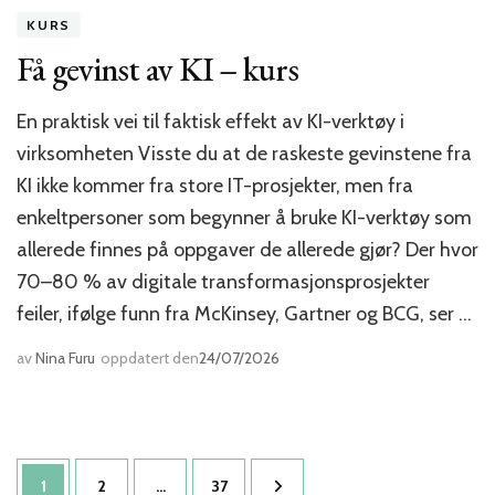
KURS
Få gevinst av KI – kurs
En praktisk vei til faktisk effekt av KI-verktøy i
virksomheten Visste du at de raskeste gevinstene fra
KI ikke kommer fra store IT-prosjekter, men fra
enkeltpersoner som begynner å bruke KI-verktøy som
allerede finnes på oppgaver de allerede gjør? Der hvor
70–80 % av digitale transformasjonsprosjekter
feiler, ifølge funn fra McKinsey, Gartner og BCG, ser …
av
Nina Furu
oppdatert den
24/07/2026
Sidepaginering
Side
Side
Side
1
2
…
37