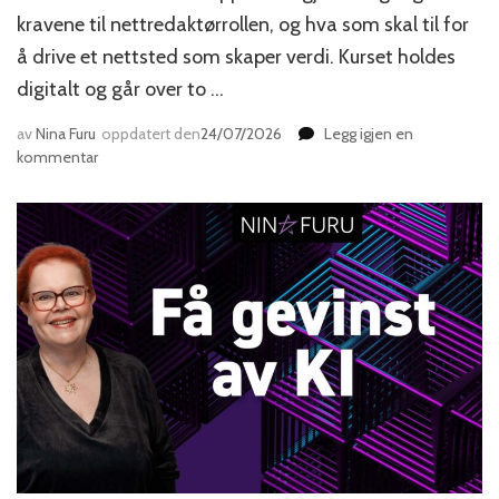
kravene til nettredaktørrollen, og hva som skal til for
å drive et nettsted som skaper verdi. Kurset holdes
digitalt og går over to …
av
Nina Furu
oppdatert den
24/07/2026
Legg igjen en
til
kommentar
Den
nye
nettredaktøren
–
kurs