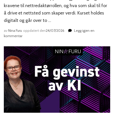
kravene til nettredaktørrollen, og hva som skal til for
å drive et nettsted som skaper verdi. Kurset holdes
digitalt og går over to …
av
Nina Furu
oppdatert den
24/07/2026
Legg igjen en
til
kommentar
Den
nye
nettredaktøren
–
kurs