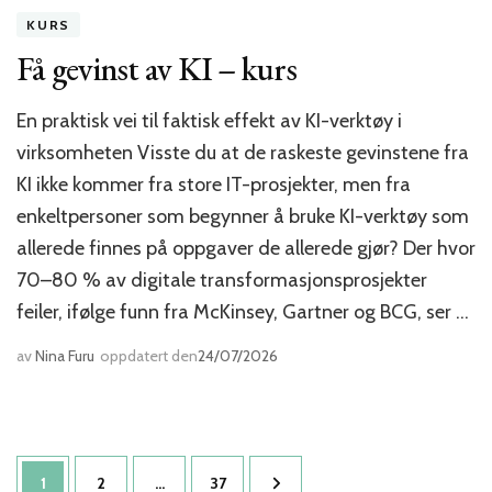
KURS
Få gevinst av KI – kurs
En praktisk vei til faktisk effekt av KI-verktøy i
virksomheten Visste du at de raskeste gevinstene fra
KI ikke kommer fra store IT-prosjekter, men fra
enkeltpersoner som begynner å bruke KI-verktøy som
allerede finnes på oppgaver de allerede gjør? Der hvor
70–80 % av digitale transformasjonsprosjekter
feiler, ifølge funn fra McKinsey, Gartner og BCG, ser …
av
Nina Furu
oppdatert den
24/07/2026
Sidepaginering
Side
Side
Side
1
2
…
37