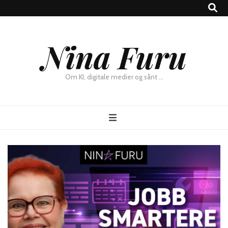
×
Nina Furu
Chat
Om KI, digitale medier og sånt …