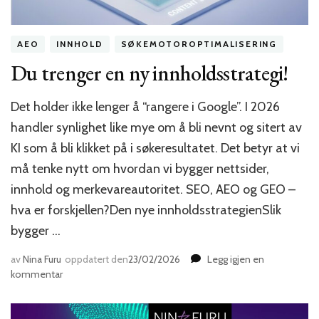
AEO
INNHOLD
SØKEMOTOROPTIMALISERING
Du trenger en ny innholdsstrategi!
Det holder ikke lenger å “rangere i Google”. I 2026
handler synlighet like mye om å bli nevnt og sitert av
KI som å bli klikket på i søkeresultatet. Det betyr at vi
må tenke nytt om hvordan vi bygger nettsider,
innhold og merkevareautoritet. SEO, AEO og GEO –
hva er forskjellen?Den nye innholdsstrategienSlik
bygger …
av
Nina Furu
oppdatert den
23/02/2026
Legg igjen en
til
kommentar
Du
trenger
en