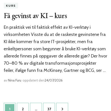
KURS
Få gevinst av KI – kurs
En praktisk vei til faktisk effekt av KI-verktøy i
virksomheten Visste du at de raskeste gevinstene fra
KI ikke kommer fra store IT-prosjekter, men fra
enkeltpersoner som begynner å bruke KI-verktøy som
allerede finnes på oppgaver de allerede gjør? Der hvor
70–80 % av digitale transformasjonsprosjekter
feiler, ifølge funn fra McKinsey, Gartner og BCG, ser …
av
Nina Furu
oppdatert den
24/07/2026
Sidepaginering
Side
Side
Side
1
2
…
37