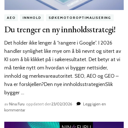
AEO
INNHOLD
SØKEMOTOROPTIMALISERING
Du trenger en ny innholdsstrategi!
Det holder ikke lenger å “rangere i Google”. I 2026
handler synlighet like mye om å bli nevnt og sitert av
KI som å bli klikket på i søkeresultatet. Det betyr at vi
må tenke nytt om hvordan vi bygger nettsider,
innhold og merkevareautoritet. SEO, AEO og GEO –
hva er forskjellen?Den nye innholdsstrategienSlik
bygger …
av
Nina Furu
oppdatert den
23/02/2026
Legg igjen en
til
kommentar
Du
trenger
en