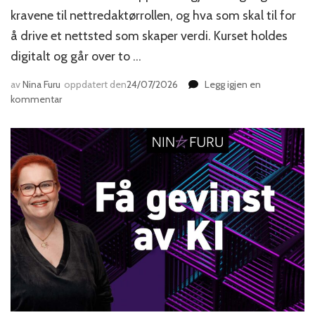
kravene til nettredaktørrollen, og hva som skal til for
å drive et nettsted som skaper verdi. Kurset holdes
digitalt og går over to …
av
Nina Furu
oppdatert den
24/07/2026
Legg igjen en
til
kommentar
Den
nye
nettredaktøren
–
kurs